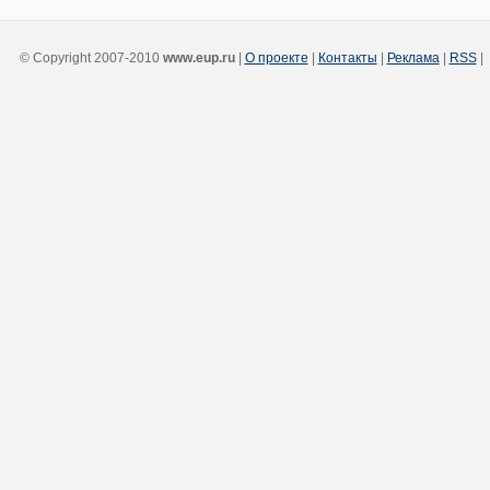
© Copyright 2007-2010
www.eup.ru
|
О проекте
|
Контакты
|
Реклама
|
RSS
|