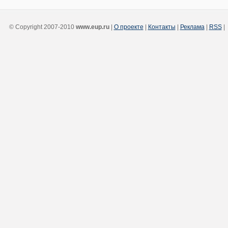
© Copyright 2007-2010
www.eup.ru
|
О проекте
|
Контакты
|
Реклама
|
RSS
|